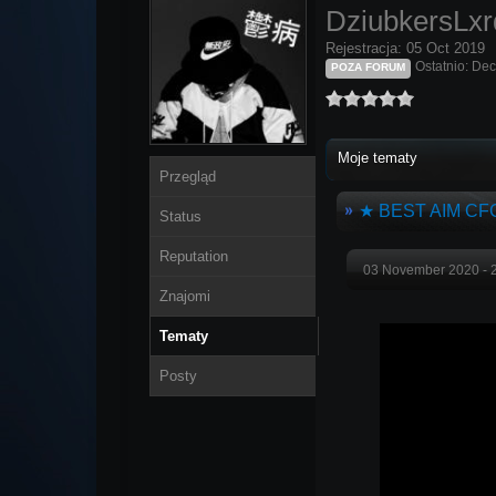
DziubkersLxrd
Rejestracja: 05 Oct 2019
Ostatnio: De
POZA FORUM
Moje tematy
Przegląd
★ BEST AIM CFG 
Status
Reputation
03 November 2020 - 
Znajomi
Tematy
Posty