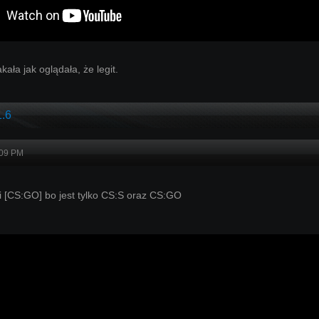
kała jak oglądała, że legit.
1.6
:09 PM
i [CS:GO] bo jest tylko CS:S oraz CS:GO