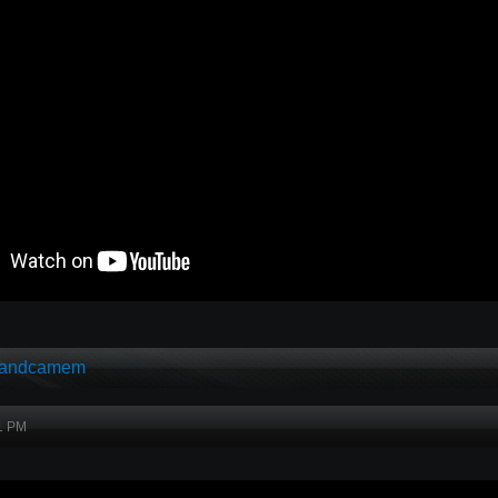
handcamem
31 PM