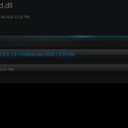
.dll
c 06 2020 15:31 PM
CS 1.6 | Undetected 2020 | STEAM
22:47 PM