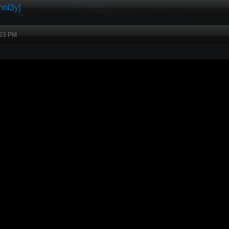
nnl3y]
:23 PM