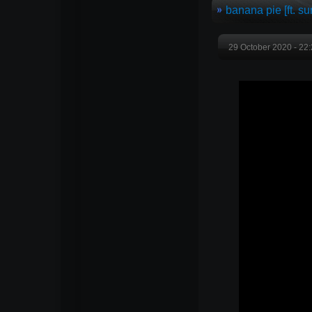
banana pie [ft. su
29 October 2020 - 22