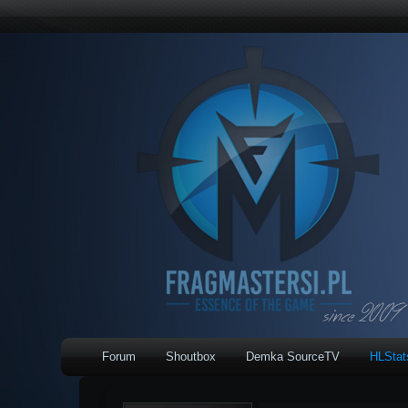
Forum
Shoutbox
Demka SourceTV
HLSta