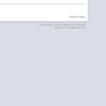
Privacy Policy
Community Forum Software by IP.Board
Właściciel: FragMastersi.pl