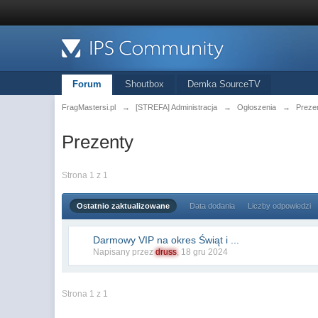
Forum
Shoutbox
Demka SourceTV
FragMastersi.pl
→
[STREFA] Administracja
→
Ogłoszenia
→
Preze
Prezenty
Strona 1 z 1
Ostatnio zaktualizowane
Data dodania
Liczby odpowiedzi
Darmowy VIP na okres Świąt i ...
Napisany przez
druss
,
18 gru 2024
Strona 1 z 1