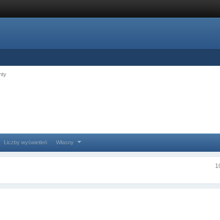
nty
Liczby wyświetleń
Własny
1