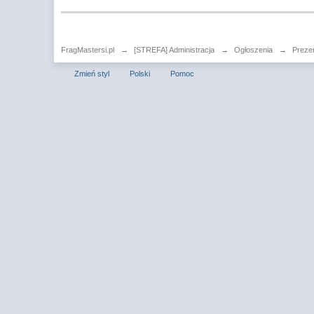
FragMastersi.pl
→
[STREFA] Administracja
→
Ogłoszenia
→
Preze
Zmień styl
Polski
Pomoc