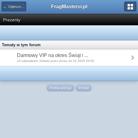
FragMastersi.pl
← Ogłoszenia
Prezenty
Tematy w tym forum
Darmowy VIP na okres Świąt i ...
10 odpowiedzi: Ostatni przez druss, lut 02 2025 20:02
Pełna wersja
Polski