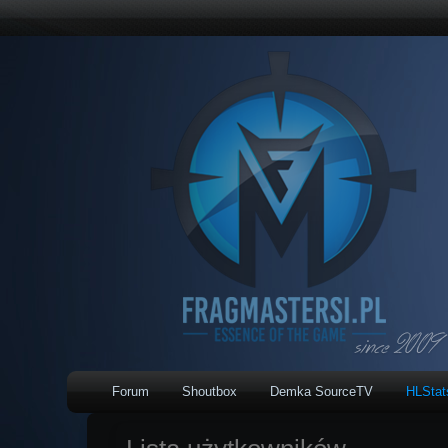
Forum
Shoutbox
Demka SourceTV
HLSta