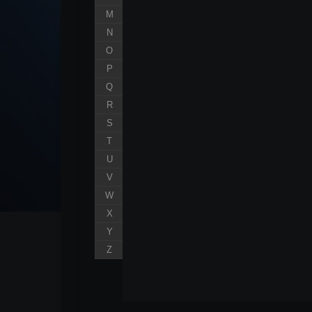
M
N
O
P
Q
R
S
T
U
V
W
X
Y
Z