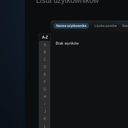
Lista użytkowników
Nazwa użytkownika
Liczba postów
Data
A-Z
Brak wyników
A
B
C
D
E
F
G
H
I
J
K
L