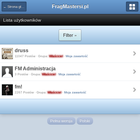
FragMastersi.pl
← Strona główna
Lista użytkowników
Filter »
druss
11047 Postów · Grupa:
Właściciel
·
Moja zawartość
FM Administracja
3 Postów · Grupa:
Właściciel
·
Moja zawartość
fm!
2267 Postów · Grupa:
Właściciel
·
Moja zawartość
Pełna wersja
Polski