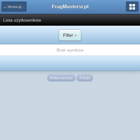
FragMastersi.pl
← Strona główna
Lista użytkowników
Filter »
Brak wyników
Pełna wersja
Polski