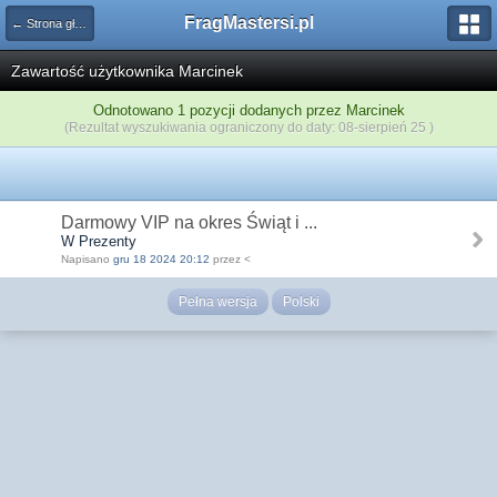
FragMastersi.pl
← Strona główna
Zawartość użytkownika Marcinek
Odnotowano 1 pozycji dodanych przez Marcinek
(Rezultat wyszukiwania ograniczony do daty: 08-sierpień 25 )
Darmowy VIP na okres Świąt i ...
W Prezenty
Napisano
gru 18 2024 20:12
przez <
Pełna wersja
Polski