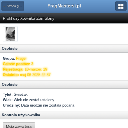
FragMastersi.pl
← Strona główna
Profil użytkownika Zamulony
Osobiste
Grupa:
Frager
Całość postów:
3
Rejestracja:
10-marzec 19
Ostatnio:
maj 06 2025 22:37
Osobiste
Tytuł:
Świeżak
Wiek:
Wiek nie został ustalony
Urodziny:
Data urodzin nie została podana
Kontrola użytkownika
Moja zawartość