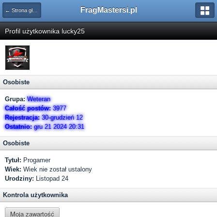
FragMastersi.pl
← Strona główna
Profil użytkownika lucky25
Osobiste
Grupa:
Weteran
Całość postów:
3977
Rejestracja:
30-grudzień 12
Ostatnio:
gru 21 2024 20:31
Osobiste
Tytuł:
Progamer
Wiek:
Wiek nie został ustalony
Urodziny:
Listopad 24
Kontrola użytkownika
Moja zawartość