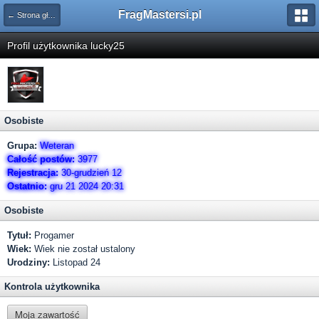
FragMastersi.pl
← Strona główna
Profil użytkownika lucky25
Osobiste
Grupa:
Weteran
Całość postów:
3977
Rejestracja:
30-grudzień 12
Ostatnio:
gru 21 2024 20:31
Osobiste
Tytuł:
Progamer
Wiek:
Wiek nie został ustalony
Urodziny:
Listopad 24
Kontrola użytkownika
Moja zawartość