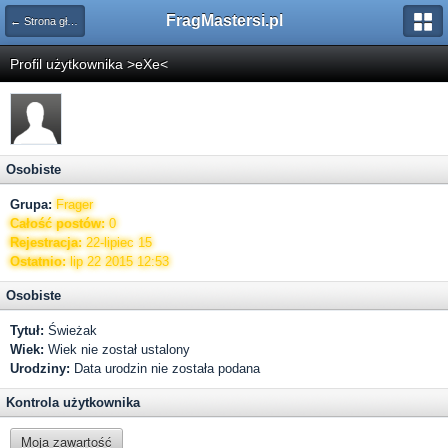
FragMastersi.pl
← Strona główna
Profil użytkownika >eXe<
Osobiste
Grupa:
Frager
Całość postów:
0
Rejestracja:
22-lipiec 15
Ostatnio:
lip 22 2015 12:53
Osobiste
Tytuł:
Świeżak
Wiek:
Wiek nie został ustalony
Urodziny:
Data urodzin nie została podana
Kontrola użytkownika
Moja zawartość