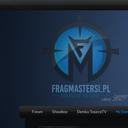
Forum
Shoutbox
Demka SourceTV
HLSta