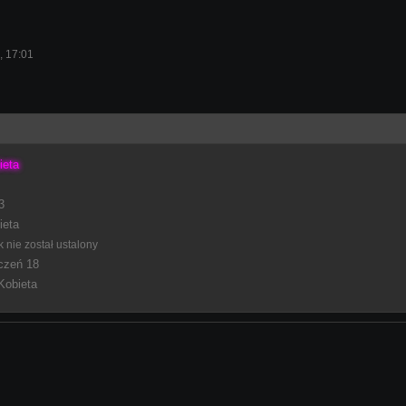
ś, 17:01
ieta
3
ieta
 nie został ustalony
czeń 18
Kobieta