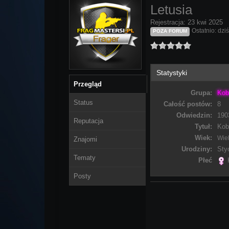
Letusia
Rejestracja: 23 kwi 2025
Ostatnio: dzi
POZA FORUM
Statystyki
Przegląd
Grupa:
Kob
Status
Całość postów:
8
Odwiedzin:
190
Reputacja
Tytuł:
Kob
Wiek:
Wiek
Znajomi
Urodziny:
Sty
Tematy
Płeć
Posty