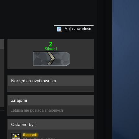
Moja zawartość
2
Silver I
Narzędzia użytkownika
Znajomi
Letusia nie posiada znajomych
Ostatnio byli
theasott