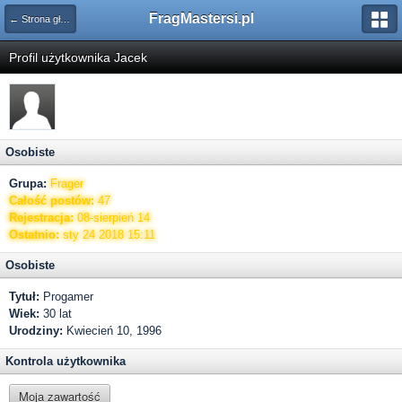
FragMastersi.pl
← Strona główna
Profil użytkownika Jacek
Osobiste
Grupa:
Frager
Całość postów:
47
Rejestracja:
08-sierpień 14
Ostatnio:
sty 24 2018 15:11
Osobiste
Tytuł:
Progamer
Wiek:
30 lat
Urodziny:
Kwiecień 10, 1996
Kontrola użytkownika
Moja zawartość