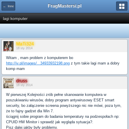
FragMastersi.pl
← Inne
lagi komputer
MaTi324
18 sty 2014
Witam , mam problem z komputerem bo
http://iv.pl/images/...34933932198.png
z tym takie lagi mam a dobry
komp mam
druss
18 sty 2014
W pierwszej Kolejności zrób pełne skanowanie komputera w
poszukiwaniu wirusów, dobry program antywirusowy ESET smart
security, bo załączenie screena powyższego nic nie mówi, poza tym,
że to fajny gadżet dla Win 7.
ściągnij sobie program do badania temperatury na podzespołach np:
CPUID HW Minitor i sprawdź jak wygląda sytuacja?.
Pisz dalej jakby były problemy.