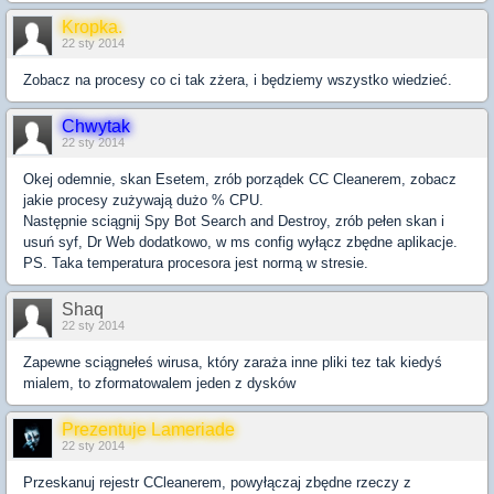
Kropka.
22 sty 2014
Zobacz na procesy co ci tak zżera, i będziemy wszystko wiedzieć.
Chwytak
22 sty 2014
Okej odemnie, skan Esetem, zrób porządek CC Cleanerem, zobacz
jakie procesy zużywają dużo % CPU.
Następnie sciągnij Spy Bot Search and Destroy, zrób pełen skan i
usuń syf, Dr Web dodatkowo, w ms config wyłącz zbędne aplikacje.
PS. Taka temperatura procesora jest normą w stresie.
Shaq
22 sty 2014
Zapewne sciągnełeś wirusa, który zaraża inne pliki tez tak kiedyś
mialem, to zformatowalem jeden z dysków
Prezentuje Lameriade
22 sty 2014
Przeskanuj rejestr CCleanerem, powyłączaj zbędne rzeczy z