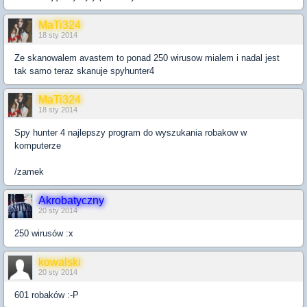
MaTi324
18 sty 2014
Ze skanowalem avastem to ponad 250 wirusow mialem i nadal jest
tak samo teraz skanuje spyhunter4
MaTi324
18 sty 2014
Spy hunter 4 najlepszy program do wyszukania robakow w
komputerze
/zamek
Akrobatyczny
20 sty 2014
250 wirusów :x
kowalski
20 sty 2014
601 robaków :-P