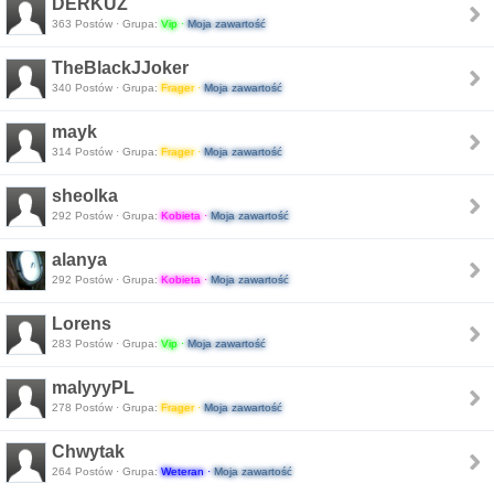
DERKUZ
363 Postów · Grupa:
Vip ·
Moja zawartość
TheBlackJJoker
340 Postów · Grupa:
Frager ·
Moja zawartość
mayk
314 Postów · Grupa:
Frager ·
Moja zawartość
sheolka
292 Postów · Grupa:
Kobieta ·
Moja zawartość
alanya
292 Postów · Grupa:
Kobieta ·
Moja zawartość
Lorens
283 Postów · Grupa:
Vip ·
Moja zawartość
malyyyPL
278 Postów · Grupa:
Frager ·
Moja zawartość
Chwytak
264 Postów · Grupa:
Weteran ·
Moja zawartość