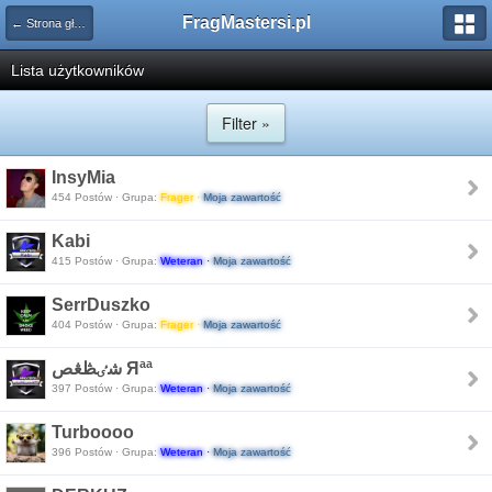
FragMastersi.pl
← Strona główna
Lista użytkowników
Filter »
InsyMia
454 Postów · Grupa:
Frager ·
Moja zawartość
Kabi
415 Postów · Grupa:
Weteran ·
Moja zawartość
SerrDuszko
404 Postów · Grupa:
Frager ·
Moja zawartość
شٸڟڠص Яªª
397 Postów · Grupa:
Weteran ·
Moja zawartość
Turboooo
396 Postów · Grupa:
Weteran ·
Moja zawartość