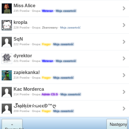
Miss Alice
235 Postów · Grupa:
Weteran ·
Moja zawartość
kropla
228 Postów · Grupa:
Zbanowany ·
Moja zawartość
SqN
222 Postów · Grupa:
Frager ·
Moja zawartość
dyrektor
221 Postów · Grupa:
Weteran ·
Moja zawartość
zapiekanka!
216 Postów · Grupa:
Frager ·
Moja zawartość
Kac Morderca
214 Postów · Grupa:
Admin CS:S ·
Moja zawartość
ﮚӎǿķέя☆ωєєÐ™ღ
209 Postów · Grupa:
Frager ·
Moja zawartość
«
Następny