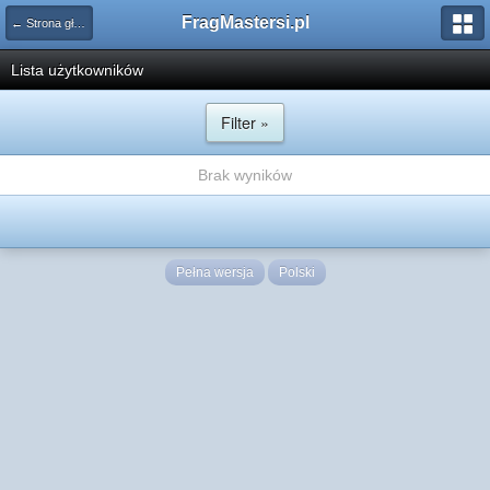
FragMastersi.pl
← Strona główna
Lista użytkowników
Filter »
Brak wyników
Pełna wersja
Polski