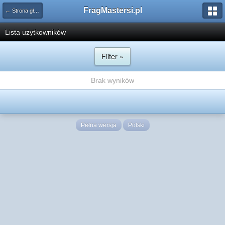
FragMastersi.pl
← Strona główna
Lista użytkowników
Filter »
Brak wyników
Pełna wersja
Polski