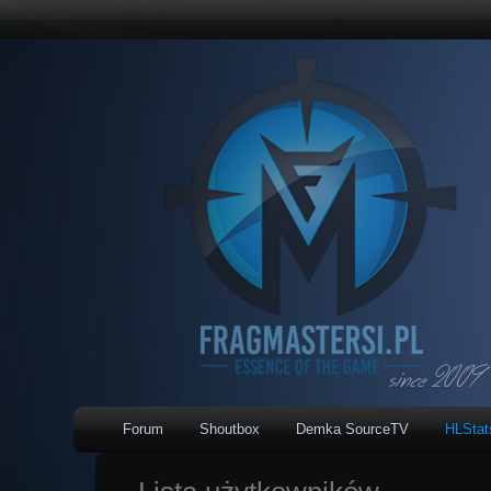
Forum
Shoutbox
Demka SourceTV
HLSta