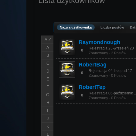
Lista użytkowników
Nazwa użytkownika
Liczba postów
Data
A-Z
Raymondnough
A
Rejestracja 23-wrzesień 20
0
Zbanowany · 2 Postów
B
C
RobertBag
Rejestracja 04-listopad 17
D
0
Zbanowany · 0 Postów
E
RobertTep
F
Rejestracja 06-październik 
G
0
Zbanowany · 0 Postów
H
I
J
K
L