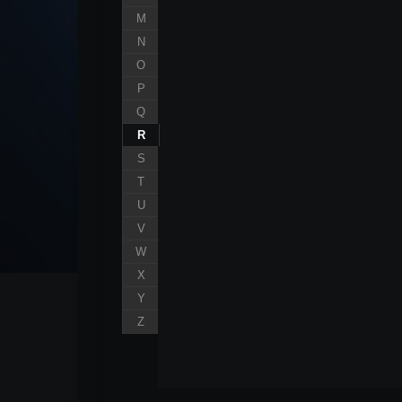
M
N
O
P
Q
R
S
T
U
V
W
X
Y
Z