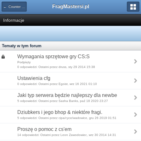
FragMastersi.pl
← Counter Strike: Source
Informacje
Tematy w tym forum
Wymagania sprzętowe gry CS:S
Podpięty
0 odpowiedzi: Ostatni przez druss, sty 29 2014 15:38
Ustawienia cfg
0 odpowiedzi: Ostatni przez Egoist, wrz 16 2021 01:10
Jaki typ serwera będzie najlepszy dla newbe
5 odpowiedzi: Ostatni przez Sasha Banks, paź 18 2020 23:27
Dziubkers i jego bhop & niektóre fragi.
5 odpowiedzi: Ostatni przez cipa/cyce/wadowice, gru 26 2019 01:51
Proszę o pomoc z cs'em
14 odpowiedzi: Ostatni przez Leon Zawodowiec, wrz 30 2014 14:31