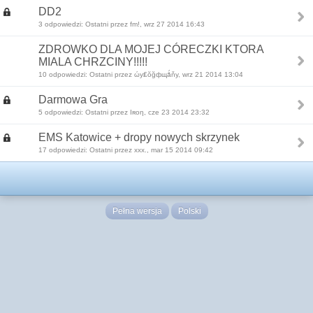
DD2
3 odpowiedzi: Ostatni przez fm!, wrz 27 2014 16:43
ZDROWKO DLA MOJEJ CÓRECZKI KTORA
MIALA CHRZCINY!!!!!
10 odpowiedzi: Ostatni przez ώy₤ŏğфщǻňy, wrz 21 2014 13:04
Darmowa Gra
5 odpowiedzi: Ostatni przez Iʀoη, cze 23 2014 23:32
EMS Katowice + dropy nowych skrzynek
17 odpowiedzi: Ostatni przez xxx., mar 15 2014 09:42
Pełna wersja
Polski