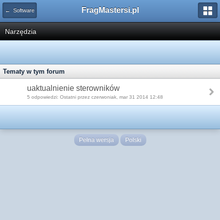
FragMastersi.pl
← Software
Narzędzia
Tematy w tym forum
uaktualnienie sterowników
5 odpowiedzi: Ostatni przez czerwoniak, mar 31 2014 12:48
Pełna wersja
Polski