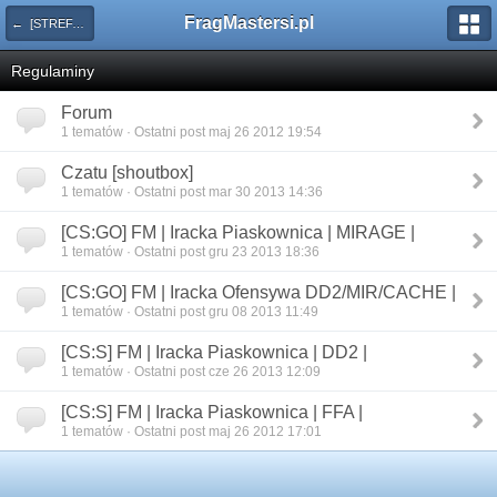
FragMastersi.pl
← [STREFA] Administracja
Regulaminy
Forum
1 tematów · Ostatni post maj 26 2012 19:54
Czatu [shoutbox]
1 tematów · Ostatni post mar 30 2013 14:36
[CS:GO] FM | Iracka Piaskownica | MIRAGE |
1 tematów · Ostatni post gru 23 2013 18:36
[CS:GO] FM | Iracka Ofensywa DD2/MIR/CACHE |
1 tematów · Ostatni post gru 08 2013 11:49
[CS:S] FM | Iracka Piaskownica | DD2 |
1 tematów · Ostatni post cze 26 2013 12:09
[CS:S] FM | Iracka Piaskownica | FFA |
1 tematów · Ostatni post maj 26 2012 17:01